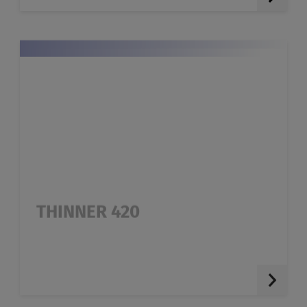
THINNER 420
Diluant spécial pour Topcoat HS 420 à
températures normales