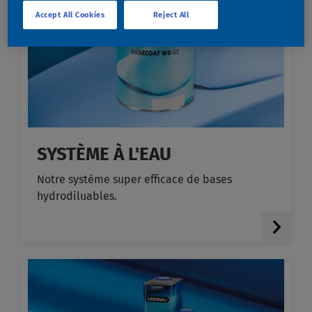
Accept All Cookies
Reject All
SYSTÈME À L'EAU
Notre système super efficace de bases
hydrodiluables.